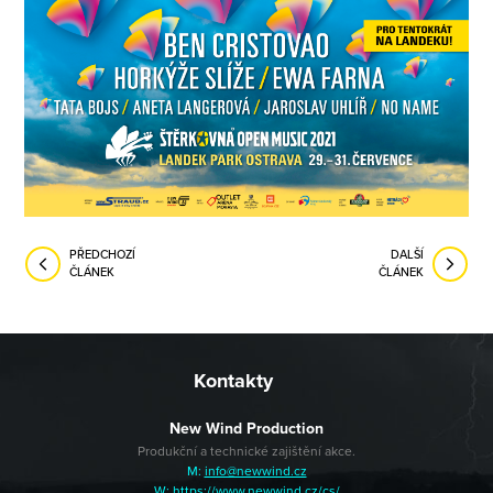
PŘEDCHOZÍ
DALŠÍ
ČLÁNEK
ČLÁNEK
Kontakty
New Wind Production
Produkční a technické zajištění akce.
M:
info@newwind.cz
W:
https://www.newwind.cz/cs/