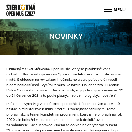
NOVINKY
Oblíbený festival Štěrkovna Open Music, který se pravidelně koná
na břehu Hlučínského jezera na Opavsku, se letos uskuteční, ale na jiném
místě. S ohledem na revitalizaci hlučínského areálu pořadatelé museli
hledat náhradní areál. Vybírali z několika lokalit. Nakonec zvolili Landek
Park v Ostravě-Petřkovicích. Dnes oznámili, že jej chystají v termínu od 29.
do 31. července 2021 a to podle platných epidemiologických opatření.
Pořadatelé vycházejí z limitů, které pro pořádání hromadných akcí v létě
nastavilo ministerstvo kultury. "Podle už zveřejněné tabulky můžeme
připravit akci s téměř kompletním programem, který jsme připravili na rok
2020, ale bohužel vinou pandemie nemohli uskutečnit," uvedl
za pořadatele David Moravec. Změna se dotkne některých vystoupení.
"Moc nás to mrzí, ale při omezené kapacitě návštěvníků nejsme schopni