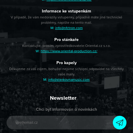
Informace ke vstupenkám
V případě, že vám nedorazily vstupenky, případně máte jiné technické
problémy, napište na tento mail.
M:
info@nfctron.com
Pro stánkaře
Kontaktujte, prosím, zprostředkovatele:
Oriental.cz s.r.o.
W:
https://www.oriental-production.cz/
Pro kapely
Děkujeme za váš zájem, bohužel nejsme schopni odpovídat na všechny
vaše maily.
M:
info@sterkovnamusic.com
Newsletter
Chci být informován o novinkách