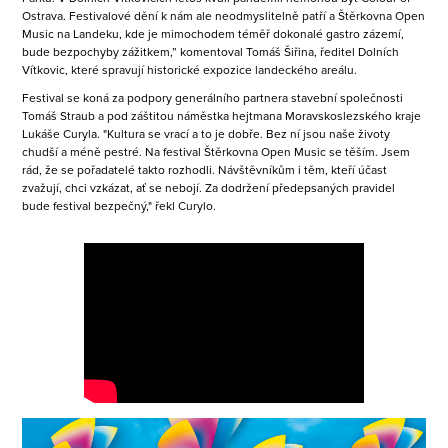
Ostrava. Festivalové dění k nám ale neodmyslitelně patří a Štěrkovna Open
Music na Landeku, kde je mimochodem téměř dokonalé gastro zázemí,
bude bezpochyby zážitkem,” komentoval Tomáš Šiřina, ředitel Dolních
Vítkovic, které spravují historické expozice landeckého areálu.
Festival se koná za podpory generálního partnera stavební společnosti
Tomáš Straub a pod záštitou náměstka hejtmana Moravskoslezského kraje
Lukáše Curyla. "Kultura se vrací a to je dobře. Bez ní jsou naše životy
chudší a méně pestré. Na festival Štěrkovna Open Music se těším. Jsem
rád, že se pořadatelé takto rozhodli. Návštěvníkům i těm, kteří účast
zvažují, chci vzkázat, ať se nebojí. Za dodržení předepsaných pravidel
bude festival bezpečný," řekl Curylo.