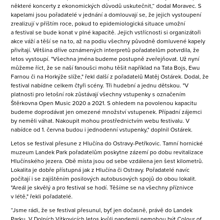
některé koncerty z ekonomických důvodů uskutečnit,“ dodal Moravec. S
kapelami jsou pořadatelé v jednání a domlouvají se, že jejich vystoupení
zrealizují v příštím roce, pokud to epidemiologická situace umožní
a festival se bude konat v plné kapacitě. Jejich vstřícnosti si organizátoři
akce váží a těší se na to, až na podiu všechny původně domluvené kapely
přivítají. Většina dříve oznámených interpretů pořadatelům potvrdila, že
letos vystoupí. "Všechna jména budeme postupně zveřejňovat. Už nyní
můžeme říct, že se naší fanoušci mohu těšit například na Tata Bojs, Ewu
Farnou či na Horkýže slíže," řekl další z pořadatelů Matěj Ostárek. Dodal, že
festival nabídne celkem čtyři scény. Tři hudební a jednu dětskou. "V
platnosti pro letošní rok zůstávají všechny vstupenky s označením
Štěrkovna Open Music 2020 a 2021. S ohledem na povolenou kapacitu
budeme doprodávat jen omezené množství vstupenek. Případní zájemci
by neměli váhat. Nakoupit mohou prostřednictvím webu festivalu. V
nabídce od 1. června budou i jednodenní vstupenky," doplnil Ostárek.
Letos se festival přesune z Hlučína do Ostravy-Petřkovic. Tamní hornické
muzeum Landek Park pořadatelům poskytne zázemí po dobu revitalizace
Hlučínského jezera. Obě místa jsou od sebe vzdálena jen šest kilometrů.
Lokalita je dobře přístupná jak z Hlučína či Ostravy. Pořadatelé navíc
počítají i se zajištěním posilových autobusových spojů do obou lokalit.
"Areál je skvělý a pro festival se hodí. Těšíme se na všechny příznivce
v létě," řekli pořadatelé.
“Jsme rádi, že se festival přesunul, byť jen dočasně, právě do Landek
Parku. V Dolních Vítkovicích letos kvůli pandemii nemohou být Colour of