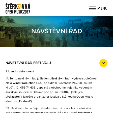
NÁVŠTĚVNÍ ŘÁD
NÁVŠTĚVNÍ ŘÁD FESTIVALU
1. Úvodní ustanovení
1.1. Tento návštěvní řád (dále jen „
Návštěvní řád
“) vydává společnost
New Wind Production s.r.o.
, se sídlem Slovanská 242/20, 748 01
Hlučín, IČ: 055 74 633, zapsaná v obchodním rejstříku vedeném
Krajským soudem v Ostravě pod sp. zn. C 68140 (dále jen
„
Pořadatel
“), jakožto organizátor festivalu Štěrkovna Open Music
(dále jen „
Festival
“).
1.2. Návštěvní řád určuje základní závazná pravidla chování všech
osob vstupujících do areálu Festivalu (dále jen „
Areál festivalu
“).