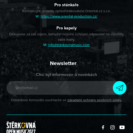
Pro stánkaře
Kontaktujte, prosím, zprostředkovatele:
Oriental.cz s.r.o.
W:
https://www.oriental-production.cz/
Pro kapely
Děkujeme za váš zájem, bohužel nejsme schopni odpovídat na všechny
vaše maily.
M:
info@sterkovnamusic.com
Newsletter
Chci být informován o novinkách
Odesláním formuláře souhlasíte se
zásadami ochrany osobních údajů
.