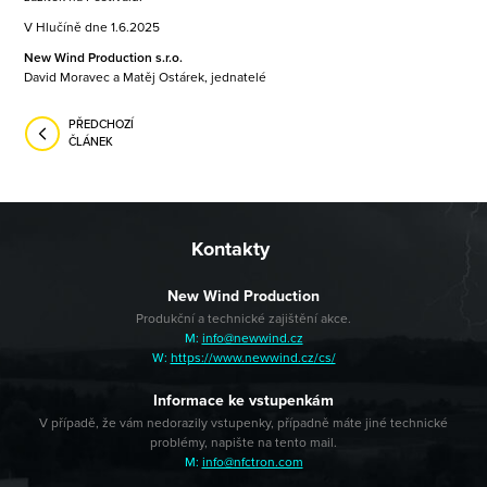
V Hlučíně dne 1.6.2025
New Wind Production s.r.o.
David Moravec a Matěj Ostárek, jednatelé
PŘEDCHOZÍ
ČLÁNEK
Kontakty
New Wind Production
Produkční a technické zajištění akce.
M:
info@newwind.cz
W:
https://www.newwind.cz/cs/
Informace ke vstupenkám
V případě, že vám nedorazily vstupenky, případně máte jiné technické
problémy, napište na tento mail.
M:
info@nfctron.com