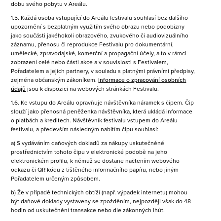
dobu svého pobytu v Areálu.
1.5. Každá osoba vstupující do Areálu festivalu souhlasí bez dalšího
upozornění s bezplatným využitím svého obrazu nebo podobizny
jako součásti jakéhokoli obrazového, zvukového či audiovizuálního
záznamu, přenosu či reprodukce Festivalu pro dokumentární,
umělecké, zpravodajské, komerční a propagační účely, a to v rámci
zobrazení celé nebo části akce a v souvislosti s Festivalem,
Pořadatelem a jejich partnery, v souladu s platnými právními předpisy,
zejména občanským zákoníkem.
Informace o zpracování osobních
údajů
jsou k dispozici na webových stránkách Festivalu.
1.6. Ke vstupu do Areálu opravňuje návštěvníka náramek s čipem. Čip
slouží jako přenosná peněženka návštěvníka, která ukládá informace
o platbách a kreditech. Návštěvník festivalu vstupem do Areálu
festivalu, a především následným nabitím čipu souhlasí:
a) S vydáváním daňových dokladů za nákupy uskutečněné
prostřednictvím tohoto čipu v elektronické podobě na jeho
elektronickém profilu, k němuž se dostane načtením webového
odkazu či QR kódu z tištěného informačního papíru, nebo jiným
Pořadatelem určeným způsobem.
b) Že v případě technických obtíží (např. výpadek internetu) mohou
být daňové doklady vystaveny se zpožděním, nejpozději však do 48
hodin od uskutečnění transakce nebo dle zákonných lhůt.