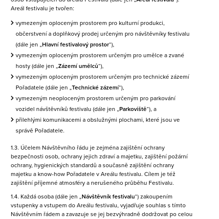
Areál festivalu je tvořen:
vymezeným oploceným prostorem pro kulturní produkci,
občerstvení a doplňkový prodej určeným pro návštěvníky festivalu
(dále jen „
Hlavní festivalový prostor
“),
vymezeným oploceným prostorem určeným pro umělce a zvané
hosty (dále jen „
Zázemí umělců
“),
vymezeným oploceným prostorem určeným pro technické zázemí
Pořadatele (dále jen „
Technické zázemí
“),
vymezeným neoploceným prostorem určeným pro parkování
vozidel návštěvníků festivalu (dále jen „
Parkoviště
“), a
přilehlými komunikacemi a obslužnými plochami, které jsou ve
správě Pořadatele.
1.3. Účelem Návštěvního řádu je zejména zajištění ochrany
bezpečnosti osob, ochrany jejich zdraví a majetku, zajištění požární
ochrany, hygienických standardů a současně zajištění ochrany
majetku a know-how Pořadatele v Areálu festivalu. Cílem je též
zajištění příjemné atmosféry a nerušeného průběhu Festivalu.
1.4. Každá osoba (dále jen „
Návštěvník festivalu
“) zakoupením
vstupenky a vstupem do Areálu festivalu, vyjadřuje souhlas s tímto
Návštěvním řádem a zavazuje se jej bezvýhradně dodržovat po celou