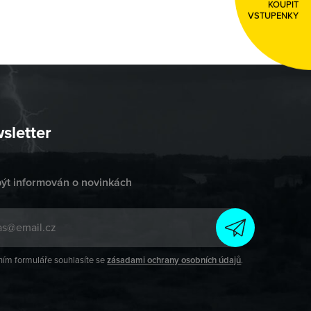
KOUPIT
VSTUPENKY
sletter
být informován o novinkách
ím formuláře souhlasíte se
zásadami ochrany osobních údajů
.