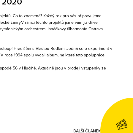
 2020
ojektů. Co to znamená? Každý rok pro vás připravujeme
lecké žánry.V rámci těchto projektů jsme vám již dříve
e symfonickým orchestrem Janáčkovy filharmonie Ostrava
ystoupí Hradišťan s Vlastou Redlem! Jedná se o experiment v
V roce 1994 spolu vydali album, na které tato spolupráce
ospodě 56 v Hlučíně. Aktuálně jsou v prodeji vstupenky ze
DALŠÍ
ČLÁNEK