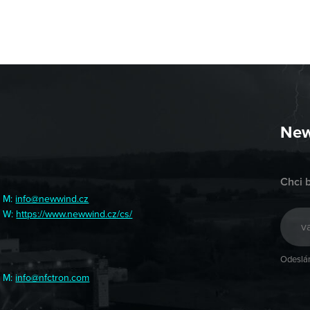
New
Chci 
M:
info@newwind.cz
W:
https://www.newwind.cz/cs/
Odeslán
M:
info@nfctron.com