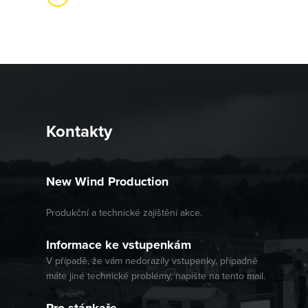
Kontakty
New Wind Production
Produkční a technické zajištění akce.
Informace ke vstupenkám
V případě, že vám nedorazily vstupenky, případně
máte jiné technické problémy, napište na tento mail.