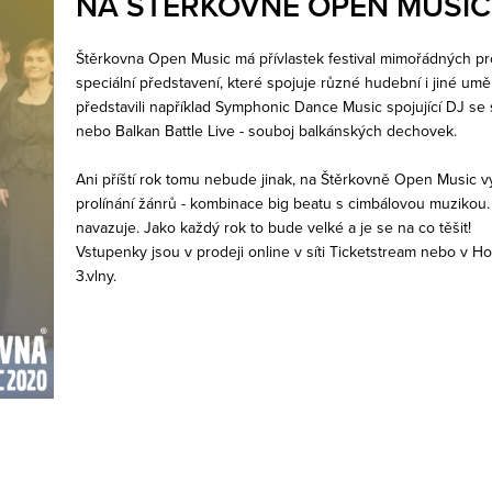
NA ŠTĚRKOVNĚ OPEN MUSIC
Štěrkovna Open Music má přívlastek festival mimořádných pr
speciální představení, které spojuje různé hudební i jiné umě
představili například Symphonic Dance Music spojující DJ s
nebo Balkan Battle Live - souboj balkánských dechovek.
Ani příští rok tomu nebude jinak, na Štěrkovně Open Music v
prolínání žánrů - kombinace big beatu s cimbálovou muzikou. 
navazuje. Jako každý rok to bude velké a je se na co těšit!
Vstupenky jsou v prodeji online v síti Ticketstream nebo v H
3.vlny.